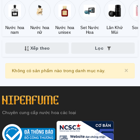
Nước hoa
Nước hoa
Nước hoa
Set Nước
Lăn Khử
Son
nam
nữ
unisex
Hoa
Mùi
Xếp theo
Lọc
×
Clo
Không có sản phẩm nào trong danh mục này.
Chuyên cung cấp nước hoa các loại