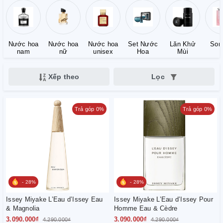
Nước hoa
Nước hoa
Nước hoa
Set Nước
Lăn Khử
Son
nam
nữ
unisex
Hoa
Mùi
Xếp theo
Lọc
Trả góp 0%
Trả góp 0%
- 28%
- 28%
Issey Miyake L’Eau d’Issey Eau
Issey Miyake L’Eau d’Issey Pour
& Magnolia
Homme Eau & Cèdre
3.090.000₫
3.090.000₫
4.290.000₫
4.290.000₫