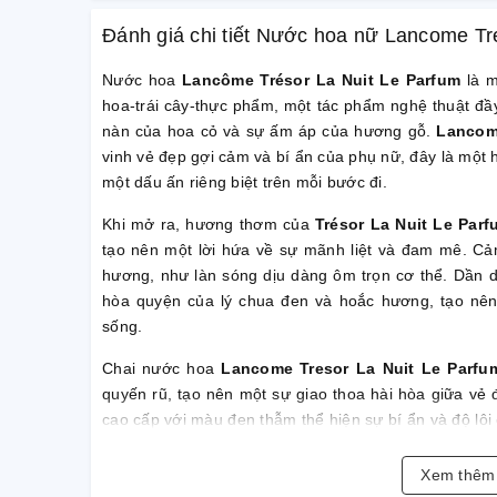
Đánh giá chi tiết Nước hoa nữ Lancome Tr
Nước hoa
Lancôme Trésor La Nuit Le Parfum
là m
hoa-trái cây-thực phẩm, một tác phẩm nghệ thuật đầy
nàn của hoa cỏ và sự ấm áp của hương gỗ.
Lancome
vinh vẻ đẹp gợi cảm và bí ẩn của phụ nữ, đây là mộ
một dấu ấn riêng biệt trên mỗi bước đi.
Khi mở ra, hương thơm của
Trésor La Nuit Le Parf
tạo nên một lời hứa về sự mãnh liệt và đam mê. Cảm
hương, như làn sóng dịu dàng ôm trọn cơ thể. Dần 
hòa quyện của lý chua đen và hoắc hương, tạo nên
sống.
Chai nước hoa
Lancome Tresor La Nuit Le Parfu
quyến rũ, tạo nên một sự giao thoa hài hòa giữa vẻ đ
cao cấp với màu đen thẫm thể hiện sự bí ẩn và độ lôi
vòng kim loại sang trọng bao quanh cổ chai, tạo điểm
Xem thê