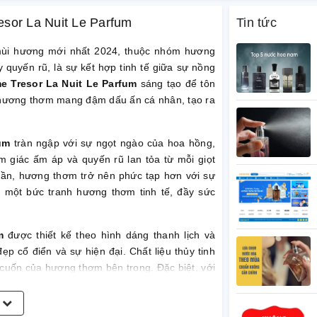
esor La Nuit Le Parfum
Tin tức
ùi hương mới nhất 2024, thuộc nhóm hương
 quyến rũ, là sự kết hợp tinh tế giữa sự nồng
 Tresor La Nuit Le Parfum
sáng tạo để tôn
t hương thơm mang đậm dấu ấn cá nhân, tạo ra
um
tràn ngập với sự ngọt ngào của hoa hồng,
 giác ấm áp và quyến rũ lan tỏa từ mỗi giọt
dần, hương thơm trở nên phức tạp hơn với sự
 một bức tranh hương thơm tinh tế, đầy sức
m
được thiết kế theo hình dáng thanh lịch và
ẹp cổ điển và sự hiện đại. Chất liệu thủy tinh
 cuốn của hương thơm bên trong. Đặc biệt, với
 nhấn và tôn vinh sự quý phái của sản phẩm.
m