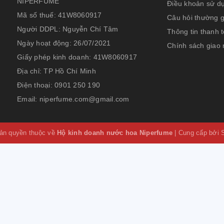
NIPERFUME
Điều khoản sử d
Mã số thuế:
41W8060917
Câu hỏi thường 
Người DDPL:
Nguyễn Chí Tâm
Thông tin thanh 
Ngày hoạt động:
26/07/2021
Chính sách giao
Giấy phép kinh doanh:
41W8060917
Địa chỉ:
TP Hồ Chí Minh
Điện thoại:
0901 250 190
Email:
niperfume.com@gmail.com
ản quyền thuộc về
Hộ kinh doanh nước hoa Niperfume
|
Cung cấp bởi