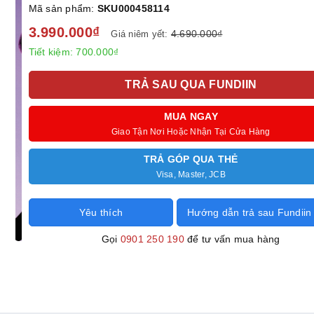
Mã sản phẩm:
SKU000458114
3.990.000₫
4.690.000₫
Giá niêm yết:
Tiết kiệm:
700.000₫
TRẢ SAU QUA FUNDIIN
MUA NGAY
Giao Tận Nơi Hoặc Nhận Tại Cửa Hàng
TRẢ GÓP QUA THẺ
Visa, Master, JCB
Yêu thích
Hướng dẫn trả sau Fundiin
Gọi
0901 250 190
để tư vấn mua hàng