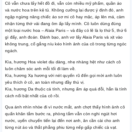
Cô vẫn chưa lấy hết đồ đi, vẫn còn nhiều mỹ phẩm, quần áo
và nước hoa trên kệ tủ. Không cưỡng lại được ý định đó, anh
ngập ngừng nâng chiếc áo sơ mi cô hay mặc, áp lên má, cảm
nhận từng thớ vải đang ôm ấp lấy mình. Cô luôn dùng đúng
một loại nước hoa – Alaia Paris – và đây có lẽ là lọ thứ 5, thứ 6
gì đấy, anh đoán. Đánh bạo, anh vơ lấy Alaia Paris và xịt vào
không trung, cố gắng níu kéo hình ảnh của cô trong từng ngóc
ngách.
Kìa, hương Hoa violet dịu dàng, nhẹ nhàng hệt như cách cô
luôn chăm sóc anh mỗi tối đi làm về.
Kìa, hương Xạ hương với nét quyến rũ đến gọi mời anh luôn
yêu thích ở cô, an toàn nhưng đầy thú vị.
Kìa, hương Da thuộc cá tính, nhưng ấm áp quá đỗi, hẳn là tính
cách nổi bật nhất của cô rồi.
Qua ánh nhìn nhòe đi vì nước mắt, anh chợt thấy hình ảnh cô
quấn khăn tắm bước ra, phòng tắm vẫn còn nghi ngút hơi
nước, uyển chuyển tiến lại đến nơi anh, ân cần cài cho anh
từng nút áo và thắt phẳng phiu từng nếp gấp chiếc cà vạt.