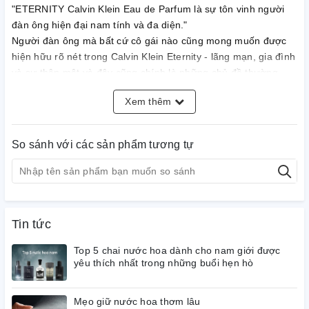
"ETERNITY Calvin Klein Eau de Parfum là sự tôn vinh người
đàn ông hiện đại nam tính và đa diện."
Người đàn ông mà bất cứ cô gái nào cũng mong muốn được
hiện hữu rõ nét trong Calvin Klein Eternity - lãng mạn, gia đình
và sự thân mật và đây cũng chính là những chủ đề thường
trực của dòng Eternity. Hương thơm vẫn giữ nguyên bản chất
Xem thêm
Fougère đặc trưng của bản gốc, nhưng thêm một nốt hương
gỗ hiện đại mới vào thành phần. Cây xô thơm cung cấp sự
tươi mát trong khi cây bách tạo ra sự gợi cảm giữa của thành
So sánh với các sản phẩm tương tự
phần, và hương da lộn mang lại sự sang trọng, một dấu vết
mạnh mẽ cho lớp nền.
Tin tức
Top 5 chai nước hoa dành cho nam giới được
yêu thích nhất trong những buổi hẹn hò
Mẹo giữ nước hoa thơm lâu