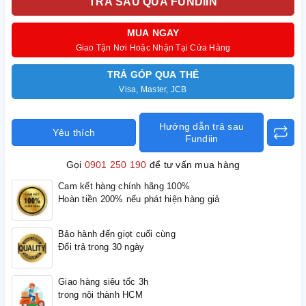
TRẢ SAU QUA FUNDIIN
MUA NGAY
Giao Tận Nơi Hoặc Nhận Tại Cửa Hàng
TRẢ GÓP QUA THẺ
Visa, Master, JCB
Hướng dẫn trả sau
Yêu thích
Fundiin
Gọi
0901 250 190
để tư vấn mua hàng
Cam kết hàng chính hãng 100%
Hoàn tiền 200% nếu phát hiện hàng giả
Bảo hành đến giọt cuối cùng
Đổi trả trong 30 ngày
Giao hàng siêu tốc 3h
trong nội thành HCM