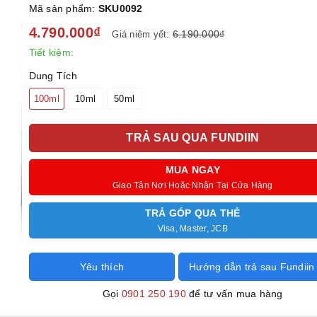
Mã sản phẩm:
SKU0092
4.790.000₫
6.190.000₫
Giá niêm yết:
Tiết kiệm:
Dung Tích
100ml
10ml
50ml
TRẢ SAU QUA FUNDIIN
MUA NGAY
Giao Tận Nơi Hoặc Nhận Tại Cửa Hàng
TRẢ GÓP QUA THẺ
Visa, Master, JCB
Yêu thích
Hướng dẫn trả sau Fundiin
Gọi
0901 250 190
để tư vấn mua hàng