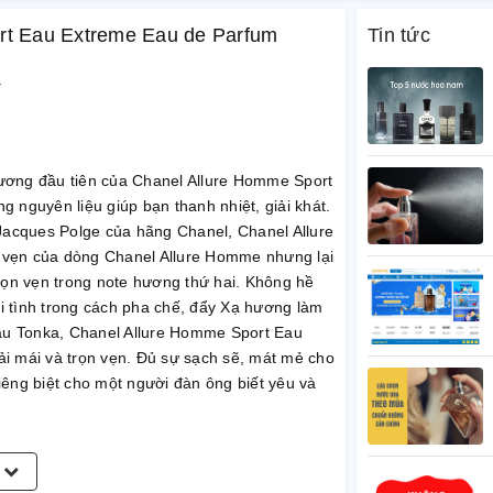
ort Eau Extreme Eau de Parfum
Tin tức
à
ương đầu tiên của Chanel Allure Homme Sport
 nguyên liệu giúp bạn thanh nhiệt, giải khát.
acques Polge của hãng Chanel, Chanel Allure
 vẹn của dòng Chanel Allure Homme nhưng lại
rọn vẹn trong note hương thứ hai. Không hề
ài tình trong cách pha chế, đẩy Xạ hương làm
đậu Tonka, Chanel Allure Homme Sport Eau
i mái và trọn vẹn. Đủ sự sạch sẽ, mát mẻ cho
êng biệt cho một người đàn ông biết yêu và
m