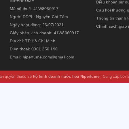
NIPERFUME
Điều khoản sử d
Mã số thuế:
41W8060917
Câu hỏi thường 
Người DDPL:
Nguyễn Chí Tâm
Thông tin thanh 
Ngày hoạt động:
26/07/2021
Chính sách giao
Giấy phép kinh doanh:
41W8060917
Địa chỉ:
TP Hồ Chí Minh
Điện thoại:
0901 250 190
Email:
niperfume.com@gmail.com
ản quyền thuộc về
Hộ kinh doanh nước hoa Niperfume
|
Cung cấp bởi