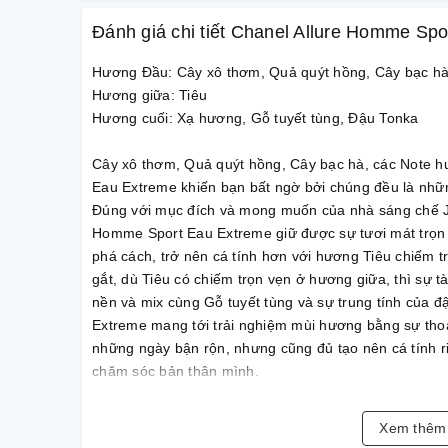
Đánh giá chi tiết Chanel Allure Homme Sp
Hương Đầu: Cây xô thơm, Quả quýt hồng, Cây bạc h
Hương giữa: Tiêu
Hương cuối: Xạ hương, Gỗ tuyết tùng, Đậu Tonka
Cây xô thơm, Quả quýt hồng, Cây bạc hà, các Note h
Eau Extreme khiến bạn bất ngờ bởi chúng đều là những
Đúng với mục đích và mong muốn của nhà sáng chế J
Homme Sport Eau Extreme giữ được sự tươi mát trọn
phá cách, trở nên cá tính hơn với hương Tiêu chiếm t
gắt, dù Tiêu có chiếm trọn vẹn ở hương giữa, thì sự t
nền và mix cùng Gỗ tuyết tùng và sự trung tính của 
Extreme mang tới trải nghiệm mùi hương bằng sự thoả
những ngày bận rộn, nhưng cũng đủ tạo nên cá tính ri
chăm sóc bản thân mình.
Xem thê