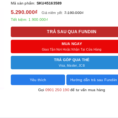
Mã sản phẩm:
SKU45163589
5.290.000₫
7.190.000₫
Giá niêm yết:
Tiết kiệm:
1.900.000₫
TRẢ SAU QUA FUNDIIN
MUA NGAY
Giao Tận Nơi Hoặc Nhận Tại Cửa Hàng
TRẢ GÓP QUA THẺ
Visa, Master, JCB
Yêu thích
Hướng dẫn trả sau Fundiin
Gọi
0901 250 190
để tư vấn mua hàng