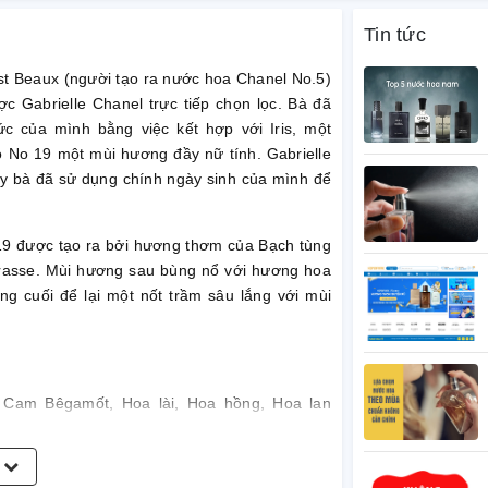
Tin tức
st Beaux (người tạo ra nước hoa Chanel No.5)
ợc Gabrielle Chanel trực tiếp chọn lọc. Bà đã
 của mình bằng việc kết hợp với Iris, một
ho No 19 một mùi hương đầy nữ tính. Gabrielle
ậy bà đã sử dụng chính ngày sinh của mình để
19 được tạo ra bởi hương thơm của Bạch tùng
asse. Mùi hương sau bùng nổ với hương hoa
ng cuối để lại một nốt trầm sâu lắng với mùi
 Cam Bêgamốt, Hoa lài, Hoa hồng, Hoa lan
, Xạ hương.
m