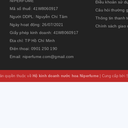
NIPERFUME
Điều khoản sử d
Mã số thuế:
41W8060917
Câu hỏi thường 
Người DDPL:
Nguyễn Chí Tâm
Thông tin thanh 
Ngày hoạt động:
26/07/2021
Chính sách giao
Giấy phép kinh doanh:
41W8060917
Địa chỉ:
TP Hồ Chí Minh
Điện thoại:
0901 250 190
Email:
niperfume.com@gmail.com
ản quyền thuộc về
Hộ kinh doanh nước hoa Niperfume
|
Cung cấp bởi