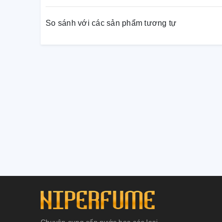
- Quý phái, quyến rũ, thanh thoát.
So sánh với các sản phẩm tương tự
Nhóm hương:
- Floral – Green
Chuyên cung cấp nước hoa các loại