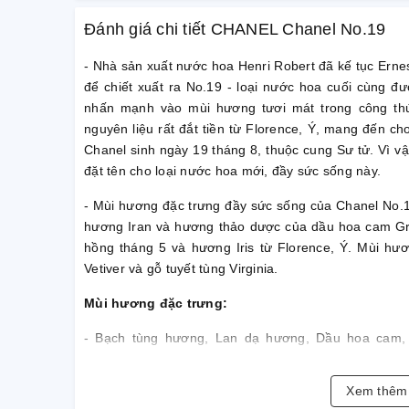
Đánh giá chi tiết CHANEL Chanel No.19
- Nhà sản xuất nước hoa Henri Robert đã kế tục Erne
để chiết xuất ra No.19 - loại nước hoa cuối cùng đư
nhấn mạnh vào mùi hương tươi mát trong công thức
nguyên liệu rất đắt tiền từ Florence, Ý, mang đến c
Chanel sinh ngày 19 tháng 8, thuộc cung Sư tử. Vì v
đặt tên cho loại nước hoa mới, đầy sức sống này.
- Mùi hương đặc trưng đầy sức sống của Chanel No.
hương Iran và hương thảo dược của dầu hoa cam Gr
hồng tháng 5 và hương Iris từ Florence, Ý. Mùi hươ
Vetiver và gỗ tuyết tùng Virginia.
Mùi hương đặc trưng:
- Bạch tùng hương, Lan dạ hương, Dầu hoa cam,
chuông, Hoa irit, Cỏ Vetiver, Gỗ đàn hương, Da thuộc
Xem thê
Phong cách: