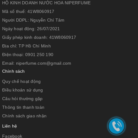
HỘ KINH DOANH NƯỚC HOA NIPERFUME
nhấn của Chanel No5 Eau De Parfum chính bởi sự đơn giản
Mã số thuế:
41W8060917
không quá cầu kỳ.
Người DDPL:
Nguyễn Chí Tâm
Ngày hoạt động:
26/07/2021
Giấy phép kinh doanh:
41W8060917
Địa chỉ:
TP Hồ Chí Minh
Điện thoại:
0901 250 190
Email:
niperfume.com@gmail.com
Chính sách
Quy chế hoạt động
Điều khoản sử dụng
Câu hỏi thường gặp
Thông tin thanh toán
Chính sách giao nhận
Liên hệ
Facebook