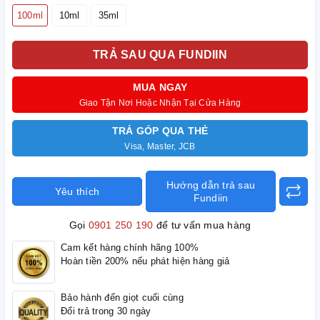
100ml
10ml
35ml
TRẢ SAU QUA FUNDIIN
MUA NGAY
Giao Tận Nơi Hoặc Nhận Tại Cửa Hàng
TRẢ GÓP QUA THẺ
Visa, Master, JCB
Hướng dẫn trả sau
Yêu thích
Fundiin
Gọi
0901 250 190
để tư vấn mua hàng
Cam kết hàng chính hãng 100%
Hoàn tiền 200% nếu phát hiện hàng giả
Bảo hành đến giọt cuối cùng
Đổi trả trong 30 ngày