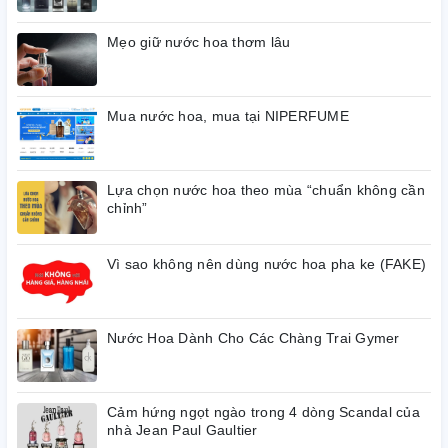
J’Adore
, có sự khác biệt ở chiếc nắp được trang trí với màu
vàng chủ đạo cùng chuỗi hạt Masai (ý tưởng của John
Mẹo giữ nước hoa thơm lâu
Galliano) làm cho
J'Adore L'Or
trở nên phong cách sang trọng
và sáng tạo hơn. Nàng thơ Charlize Theron - biểu tượng biến
thể của vàng trong chiếc váy John Galliano là gương mặt đại
Mua nước hoa, mua tại NIPERFUME
diện quảng cáo cho
J'Adore L'Or
.
♦
Mùi hương đặc trưng:
Lựa chọn nước hoa theo mùa “chuẩn không cần
- Hương đầu: hoa nhài, hoa hồng;
chỉnh”
- Hương giữa: đậu tonka, va ni;
Vì sao không nên dùng nước hoa pha ke (FAKE)
- Hương cuối: nhựa thơm Pháp, hoắc hương, hỗ phách.
Nước Hoa Dành Cho Các Chàng Trai Gymer
Cảm hứng ngọt ngào trong 4 dòng Scandal của
nhà Jean Paul Gaultier