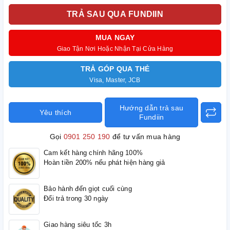
TRẢ SAU QUA FUNDIIN
MUA NGAY
Giao Tận Nơi Hoặc Nhận Tại Cửa Hàng
TRẢ GÓP QUA THẺ
Visa, Master, JCB
Hướng dẫn trả sau
Yêu thích
Fundiin
Gọi
0901 250 190
để tư vấn mua hàng
Cam kết hàng chính hãng 100%
Hoàn tiền 200% nếu phát hiện hàng giả
Bảo hành đến giọt cuối cùng
Đổi trả trong 30 ngày
Giao hàng siêu tốc 3h