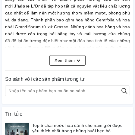
mới
J'adore L'Or
đã tập hợp tất cả nguyên vật liệu chất lượng
cao nhất để làm nên một hương thơm mềm mượt, phong phú
và đa dạng. Thành phần bao gồm hoa hồng Centifolia và hoa
nhài Grandiflorum từ xứ Grasse. Những cánh hoa hồng và hoa
nhài được cẩn trọng hái bằng tay và mùi hương của chúng
đã để lại ấn tượng đặc biệt như một đóa hoa tinh tế của những
nốt hương Phương Đông đặc trưng, tạo nên nét quyến rũ cao
quý cho
J'adore L'Or
. Hương giữa bao gồm đậu tonka mềm
Xem thêm
mại, ấm áp cùng chiết xuất vani Tahiti gợi cảm. Hương thơm
phương Đông càng để lại ấn tượng sâu sắc hơn
với khởi nguồn của những nốt hoắc hương hòa quyện trong
So sánh với các sản phẩm tương tự
từng giọt thơm hỗ phách và nhựa labdanum.
Nước hoa
J'Adore L'Or
là một hương thơm vàng óng ấm áp
và gợi cảm sẽ luôn hấp dẫn những người phụ nữ yêu thích
mùi hương hoa cỏ. Hương thơm dài lâu này được sử dụng cho
Tin tức
hầu hết các sự kiện vào ban đêm và khi đó, tác dụng của nó
hoàn hảo nhất.
Top 5 chai nước hoa dành cho nam giới được
yêu thích nhất trong những buổi hẹn hò
Kiểu dáng chai giống với hình dáng chiếc chai biểu tượng của