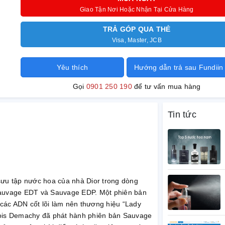
Giao Tận Nơi Hoặc Nhận Tại Cửa Hàng
TRẢ GÓP QUA THẺ
Visa, Master, JCB
Yêu thích
Hướng dẫn trả sau Fundiin
Gọi
0901 250 190
để tư vấn mua hàng
Tin tức
sưu tập nước hoa của nhà Dior trong dòng
Sauvage EDT và Sauvage EDP. Một phiên bản
các ADN cốt lõi làm nên thương hiệu “Lady
cois Demachy đã phát hành phiên bản Sauvage