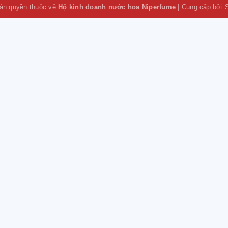
ản quyền thuộc về
Hộ kinh doanh nước hoa Niperfume
|
Cung cấp bởi