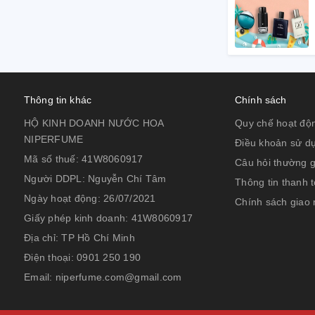
Thông tin khác
Chính sách
HỘ KINH DOANH NƯỚC HOA
Quy chế hoạt độ
NIPERFUME
Điều khoản sử d
Mã số thuế:
41W8060917
Câu hỏi thường 
Người DDPL:
Nguyễn Chí Tâm
Thông tin thanh 
Ngày hoạt động:
26/07/2021
Chính sách giao
Giấy phép kinh doanh:
41W8060917
Địa chỉ:
TP Hồ Chí Minh
Điện thoại:
0901 250 190
Email:
niperfume.com@gmail.com