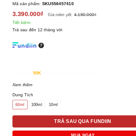
Mã sản phẩm:
SKU556457410
3.390.000₫
4.190.000₫
Giá niêm yết:
Tiết kiệm:
Trả sau đến 12 tháng với
Giảm đến
50K
khi thanh toán qua Fundiin.
Xem thêm
Dung Tích
60ml
100ml
10ml
TRẢ SAU QUA FUNDIIN
MUA NGAY