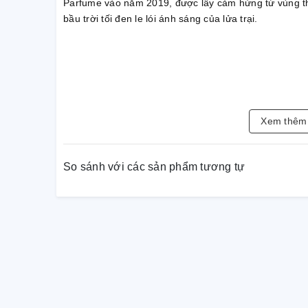
Parfume vào năm 2019, được lấy cảm hứng từ vùng th
bầu trời tối đen le lói ánh sáng của lửa trại.
Xem thê
So sánh với các sản phẩm tương tự