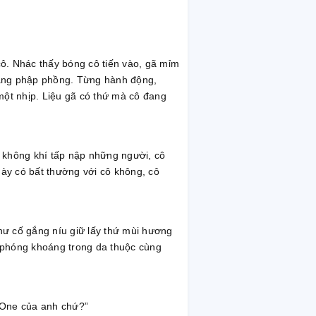
cô. Nhác thấy bóng cô tiến vào, gã mỉm
đang phập phồng. Từng hành động,
một nhịp. Liệu gã có thứ mà cô đang
g không khí tấp nập những người, cô
này có bất thường với cô không, cô
hư cố gắng níu giữ lấy thứ mùi hương
, phóng khoáng trong da thuộc cùng
 One của anh chứ?”