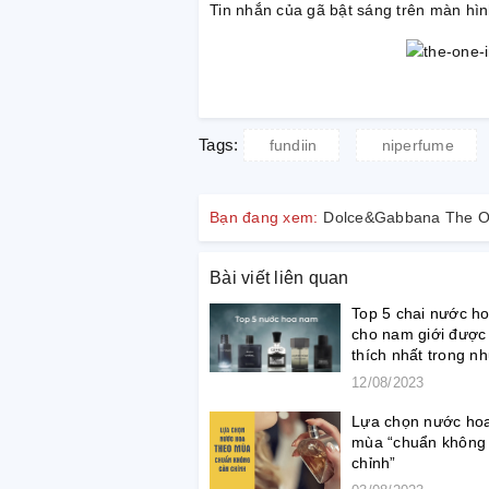
Tin nhắn của gã bật sáng trên màn hình
Tags:
fundiin
niperfume
Bạn đang xem:
Dolce&Gabbana The O
Bài viết liên quan
Top 5 chai nước h
cho nam giới được
thích nhất trong n
buổi hẹn hò
12/08/2023
Lựa chọn nước hoa
mùa “chuẩn không
chỉnh”