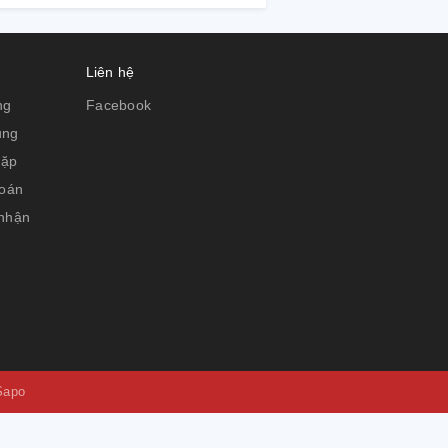
Liên hệ
ng
Facebook
ụng
gặp
toán
 nhận
Sapo