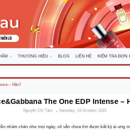
PHẨM
THƯƠNG HIỆU
BLOG
LIÊN HỆ
KIỂM TRA ĐƠN
ense – Hắn?
ce&Gabbana The One EDP Intense – 
Nguyễn Chí Tâm
Saturday, 16 October, 2021
er vẫn nhàm chán như mọi ngày, cô vẫn chưa tìm được bất kỳ ai ưng 