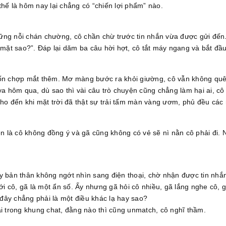
thế là hôm nay lại chẳng có “chiến lợi phẩm” nào.
 những nỗi chán chường, cô chần chừ trước tin nhắn vừa được gửi đến
u mặt sao?”. Đáp lại dăm ba câu hời hợt, cô tắt máy ngang và bắt đầ
 chợp mắt thêm. Mơ màng bước ra khỏi giường, cô vẫn không quên 
ya hôm qua, dù sao thì vài câu trò chuyện cũng chẳng làm hại ai, cô t
 cho đến khi mặt trời đã thật sự trải tấm màn vàng ươm, phủ đều cá
 là cô không đồng ý và gã cũng không có vẻ sẽ nì nằn cô phải đi. N
ấy bản thân không ngớt nhìn sang điện thoại, chờ nhận được tin nhắn
i cô, gã là một ẩn số. Ấy nhưng gã hỏi cô nhiều, gã lắng nghe cô, 
đây chẳng phải là một điều khác lạ hay sao?
 trong khung chat, đằng nào thì cũng unmatch, cô nghĩ thầm.