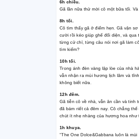
6h chiều.
Gã lần nữa thử mời cô một bữa tối. Và
8h tối.
Cô tìm thấy gã ở điểm hẹn. Gã vận sơ 
cười rồi kéo giúp ghế đối diện, và q
từng cử chỉ, từng câu nói nơi gã làm 
tìm kiếm?
10h tối.
Trong ánh đèn vàng lập lòe của nhà hà
vẫn nhận ra mùi hương lịch lãm và tĩnh
không biết nữa.
12h đêm.
Gã tiễn cô về nhà, vẫn ân cần và tinh
đã bám riết cả đêm nay. Cô chẳng thể 
chút ít nhẹ nhàng của hương hoa như 
1h khuya.
“The One Dolce&Gabbana luôn là mùi 