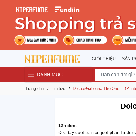
GIỚI THIỆU
SẢN 
DANH MỤC
Trang chủ
Tin tức
Dolce&Gabbana The One EDP Int
Dol
12h đêm.
Đưa tay quẹt trái rồi quẹt phải, Tind