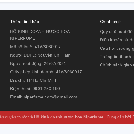
Thông tin khác
Chính sách
HỘ KINH DOANH NƯỚC HOA
Quy chế hoạt độ
NIPERFUME
Điều khoản sử d
Mã số thuế:
41W8060917
Câu hỏi thường 
Người DDPL:
Nguyễn Chí Tâm
Thông tin thanh 
Ngày hoạt động:
26/07/2021
Chính sách giao
Giấy phép kinh doanh:
41W8060917
Địa chỉ:
TP Hồ Chí Minh
Điện thoại:
0901 250 190
Email:
niperfume.com@gmail.com
ản quyền thuộc về
Hộ kinh doanh nước hoa Niperfume
|
Cung cấp bởi