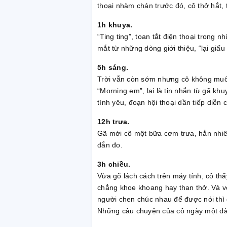
thoại nhàm chán trước đó, cô thở hắt, 
1h khuya.
“Ting ting”, toan tắt điện thoại trong
mắt từ những dòng giới thiệu, “lại giấ
5h sáng.
Trời vẫn còn sớm nhưng cô không muốn
“Morning em”, lại là tin nhắn từ gã khu
tình yêu, đoạn hội thoại dần tiếp diễn
12h trưa.
Gã mời cô một bữa cơm trưa, hẳn nhiên
đắn đo.
3h chiều.
Vừa gõ lách cách trên máy tính, cô th
chẳng khoe khoang hay than thở. Và vớ
người chen chúc nhau để được nói thì 
Những câu chuyện của cô ngày một dài