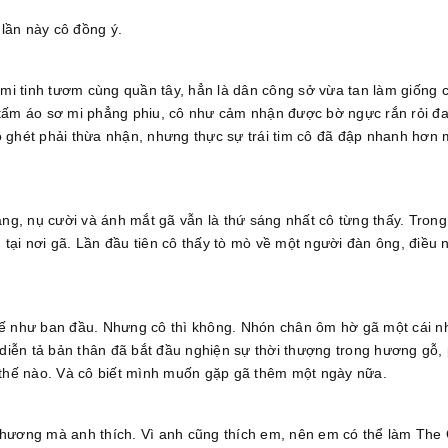
 lần này cô đồng ý.
mi tinh tươm cùng quần tây, hẳn là dân công sở vừa tan làm giống 
ua tấm áo sơ mi phẳng phiu, cô như cảm nhận được bờ ngực rắn rỏi 
cô ghét phải thừa nhận, nhưng thực sự trái tim cô đã đập nhanh hơn 
ng, nụ cười và ánh mắt gã vẫn là thứ sáng nhất cô từng thấy. Tron
 tại nơi gã. Lần đầu tiên cô thấy tò mò về một người đàn ông, điều 
 tế như ban đầu. Nhưng cô thì không. Nhón chân ôm hờ gã một cái n
diễn tả bản thân đã bắt đầu nghiện sự thời thượng trong hương gỗ
thế nào. Và cô biết mình muốn gặp gã thêm một ngày nữa.
hương mà anh thích. Vì anh cũng thích em, nên em có thể làm The