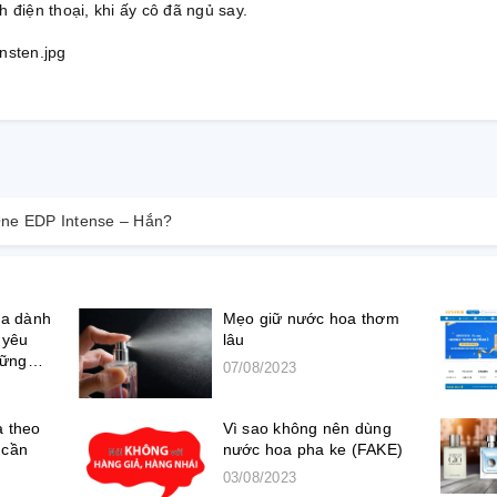
 điện thoại, khi ấy cô đã ngủ say.
ne EDP Intense – Hắn?
oa dành
Mẹo giữ nước hoa thơm
 yêu
lâu
hững
07/08/2023
 theo
Vì sao không nên dùng
 cần
nước hoa pha ke (FAKE)
03/08/2023