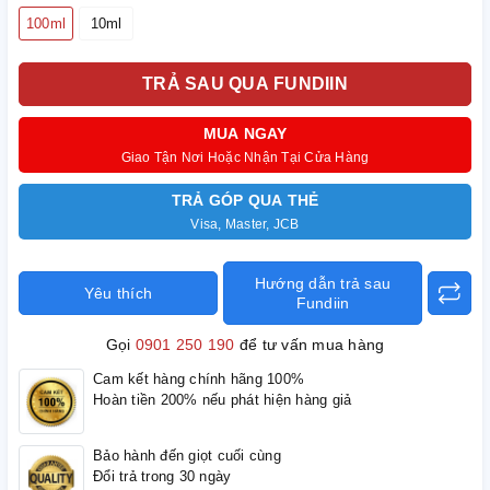
100ml
10ml
TRẢ SAU QUA FUNDIIN
MUA NGAY
Giao Tận Nơi Hoặc Nhận Tại Cửa Hàng
TRẢ GÓP QUA THẺ
Visa, Master, JCB
Hướng dẫn trả sau
Yêu thích
Fundiin
Gọi
0901 250 190
để tư vấn mua hàng
Cam kết hàng chính hãng 100%
Hoàn tiền 200% nếu phát hiện hàng giả
Bảo hành đến giọt cuối cùng
Đổi trả trong 30 ngày