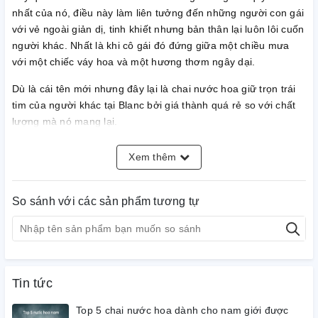
nhất của nó, điều này làm liên tưởng đến những người con gái
với vẻ ngoài giản dị, tinh khiết nhưng bản thân lại luôn lôi cuốn
người khác. Nhất là khi cô gái đó đứng giữa một chiều mưa
với một chiếc váy hoa và một hương thơm ngây dại.
Dù là cái tên mới nhưng đây lại là chai nước hoa giữ trọn trái
tim của người khác tại Blanc bởi giá thành quá rẻ so với chất
lượng mà nó mang lại.
Chai nước hoa này cho người ta định nghĩa về sự quyến rũ,
Xem thêm
cuốn hút từ phái nữ với trải nghiệm giống với đôi giày cao gót
kiêu hãnh Good Girl của nhà Carolina Herrera.
So sánh với các sản phẩm tương tự
Nếu Good Girl mang lại cho cô gái sử dụng nó vẻ đẹp kiêu kỳ,
quyền lực với note hương ngọt béo đến từ cà phê, ca cao,
hạnh nhân, vani thì Franck Olivier Pure Femme lại nữ tính hơn
với nhóm hương hoa tươi trẻ, nhẹ nhàng.
Tin tức
Đây sẽ là cô gái theo đuổi lãng mạn của tình yêu với một trái
tim tràn đầy niềm khát khao tự do, nhiệt huyết, sống động
Top 5 chai nước hoa dành cho nam giới được
nhưng cả hai đều khiến người khác say mê bởi sự gợi cảm