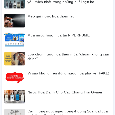
yêu thích nhất trong những buổi hẹn hò
của phái đẹp.
Tình yêu đó mở đầu với sự bùng nổ hương trái cây của đại
Mẹo giữ nước hoa thơm lâu
hoàng, tươi mát, dễ chịu sau đó là nét bay bổng, dịu dàng đến
từ hoa Nhài và hoa Lan Nam Phi.
Mua nước hoa, mua tại NIPERFUME
Trong những note đầu, Franck Olivier Pure Femme mang lại
mùi hương gần với viên pha lê xanh Good Girl nhưng sau khi
drydown hương thơm của nó lại có phần trầm xuống với sự
Lựa chọn nước hoa theo mùa “chuẩn không cần
thăng hoa của hoắc hương và cái ấm mà gỗ đàn hương mang
chỉnh”
lại. Tạo nên tổng thể một mùi vị nồng, ấm hơn so với Good
Girl một cảm giác thích thú thực sự của khứu giác.
Vì sao không nên dùng nước hoa pha ke (FAKE)
Hương đầu: bergarmot, đại hoàng.
Hương giữa: hoa nhài, lan Nam Phi.
Hương cuối: hoắc hương, gỗ đàn hương.
Nước Hoa Dành Cho Các Chàng Trai Gymer
Cảm hứng ngọt ngào trong 4 dòng Scandal của