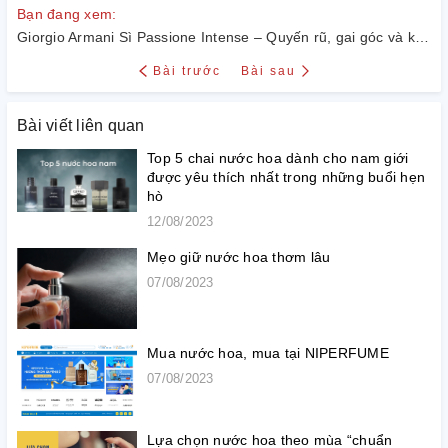
Bạn đang xem:
Giorgio Armani Sì Passione Intense – Quyến rũ, gai góc và khẳng khái
Bài trước
Bài sau
Bài viết liên quan
Top 5 chai nước hoa dành cho nam giới
được yêu thích nhất trong những buổi hẹn
hò
12/08/2023
Mẹo giữ nước hoa thơm lâu
07/08/2023
Mua nước hoa, mua tại NIPERFUME
07/08/2023
Lựa chọn nước hoa theo mùa “chuẩn