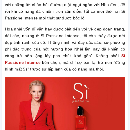
với những lời chào hỏi đường mật ngọt ngào với Nho đen, để
rồi khi cô nàng đã chiếm trọn sân diễn, tất cả mọi thứ nơi Sì
Passione Intense mới thật sự được bộc lộ.
Hoa nhài vốn dĩ vẫn hay được biết đến với vẻ đẹp đoan trang,
đài các, nhưng ở Sì Passione Intense, tôi còn thấy được nét
đẹp tinh ranh của cô. Thông minh và đầy sắc sảo, sự phương
phi đặc trưng của nốt hương hoa Nhài lần này đã khiến cô
càng trở nên lộng lẫy pha chút ‘khó gần’. Không phải
Sì
Passione Intense
kén chọn, mà chỉ sợ bạn lại trở nên “đứng
hình mất 5s” trước sự lấp lánh của cô nàng mà thôi.