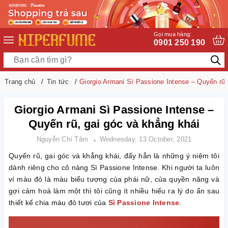
Gọi mua hàng:
0901 250 190
Trang chủ
Tin tức
Giorgio Armani Sì Passione Intense – Quyến rũ,
Giorgio Armani Sì Passione Intense –
Quyến rũ, gai góc và khẳng khái
Nguyễn Chí Tâm
Wednesday, 13 October, 2021
Quyến rũ, gai góc và khẳng khái, đấy hẳn là những ý niệm tôi
dành riêng cho cô nàng Sì Passione Intense. Khi người ta luôn
ví màu đỏ là màu biểu tượng của phái nữ, của quyền năng và
gợi cảm hoà làm một thì tôi cũng ít nhiều hiểu ra lý do ẩn sau
thiết kế chia màu đỏ tươi của
Sì Passione Intense
.