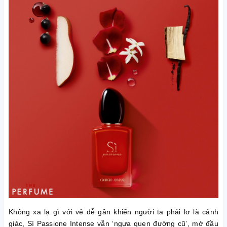
Không xa lạ gì với vẻ dễ gần khiến người ta phải lơ là cảnh
giác, Sì Passione Intense vẫn ‘ngựa quen đường cũ’, mở đầu