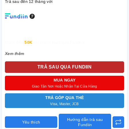
Trả sau đến 12 tháng với
Giảm đến
50K
khi thanh toán qua Fundiin.
Xem thêm
TRẢ SAU QUA FUNDIIN
MUA NGAY
Giao Tận Nơi Hoặc Nhận Tại Cửa Hàng
TRẢ GÓP QUA THẺ
Visa, Master, JCB
Hướng dẫn trả sau
Yêu thích
Fundiin