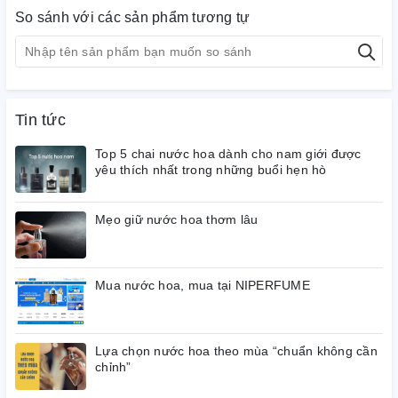
So sánh với các sản phẩm tương tự
Tin tức
Top 5 chai nước hoa dành cho nam giới được
yêu thích nhất trong những buổi hẹn hò
Mẹo giữ nước hoa thơm lâu
Thiết kế lăn khử mùi Dior Sauvage
Mua nước hoa, mua tại NIPERFUME
Deodorant Stick
Được thiết kế đơn giản, nhỏ gọn mà không kém phần sang
trọng, lịch lãm. Lăn khử mùi nước hoa của thương hiệu Dior
Lựa chọn nước hoa theo mùa “chuẩn không cần
chỉnh”
được thiết kế hình dáng vo tròn màu đen đầy tinh tế, trên vỏ
sản phẩm được in nổi bật tên sản phẩm cũng như tên thương