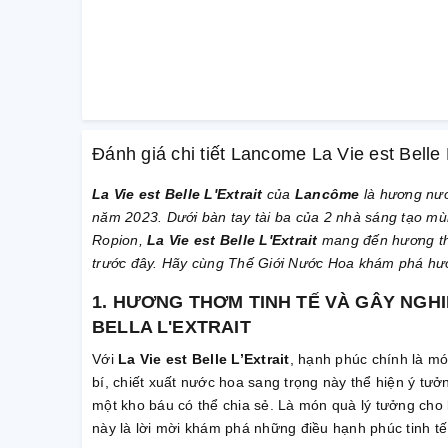
Đánh giá chi tiết Lancome La Vie est Belle
La Vie est Belle L'Extrait
của
Lancôme
là hương nướ
năm 2023. Dưới bàn tay tài ba của 2 nhà sáng tạo m
Ropion,
La Vie est Belle L'Extrait
mang đến hương th
trước đây. Hãy cùng Thế Giới Nước Hoa khám phá hươ
1. HƯƠNG THƠM TINH TẾ VÀ GÂY NGHI
BELLA L'EXTRAIT
Với
La Vie est Belle L’Extrait
, hạnh phúc chính là m
bí, chiết xuất nước hoa sang trọng này thể hiện ý tư
một kho báu có thể chia sẻ. Là món quà lý tưởng cho 
này là lời mời khám phá những điều hạnh phúc tinh tế