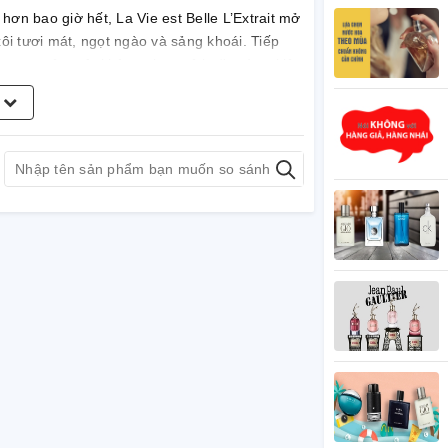
ơn bao giờ hết, La Vie est Belle L’Extrait mở
i tươi mát, ngọt ngào và sảng khoái. Tiếp
ng tạo nên một không gian mê hoặc và gợi lên
p lại bởi hoắc hương nồng nàn và quyến rũ.
m
 hành làn hương thơm ngập tràn sự ngọt ngào,
 CỦA CHAI NƯỚC HOA LA VIE EST
m 1949. Kiểu chai đơn giản dễ nhìn với chủ
 ruy băng màu xám thanh lịch tượng trưng một
xtrait
n bạn nổi bật trong mọi tình
phụ nữ là hiện thân của sự sang trọng độc
g ngay cả những người yêu thích nước hoa khó