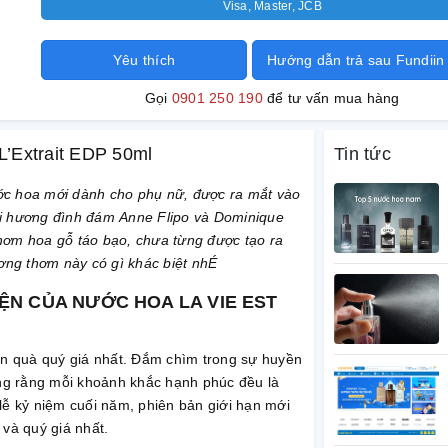
Visa, Master, JCB
Yêu thích
Hướng dẫn trả sau Fundiin
Gọi
0901 250 190
để tư vấn mua hàng
 L’Extrait EDP 50ml
Tin tức
c hoa mới dành cho phụ nữ, được ra mắt vào
ùi hương đình đám Anne Flipo và Dominique
ơm hoa gỗ táo bạo, chưa từng được tạo ra
ng thơm này có gì khác biệt nhÉ
ỆN CỦA NƯỚC HOA LA VIE EST
ón quà quý giá nhất. Đắm chìm trong sự huyền
ởng rằng mỗi khoảnh khắc hạnh phúc đều là
lễ kỷ niệm cuối năm, phiên bản giới hạn mới
 và quý giá nhất.