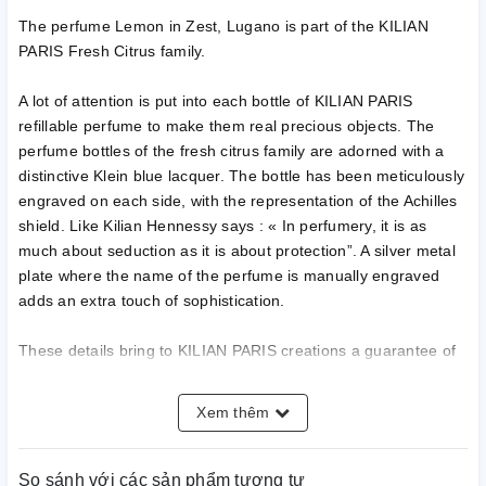
The perfume Lemon in Zest, Lugano is part of the KILIAN
PARIS Fresh Citrus family.
A lot of attention is put into each bottle of KILIAN PARIS
refillable perfume to make them real precious objects. The
perfume bottles of the fresh citrus family are adorned with a
distinctive Klein blue lacquer. The bottle has been meticulously
engraved on each side, with the representation of the Achilles
shield. Like Kilian Hennessy says : « In perfumery, it is as
much about seduction as it is about protection”. A silver metal
plate where the name of the perfume is manually engraved
adds an extra touch of sophistication.
These details bring to KILIAN PARIS creations a guarantee of
luxury that should not be ephemeral but should last a lifetime.
That is why the bottle of this fresh perfume can be refilled
Xem thêm
indefinitely.
So sánh với các sản phẩm tương tự