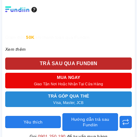
Giảm đến
50K
khi thanh toán qua Fundiin.
Xem thêm
TRẢ SAU QUA FUNDIIN
MUA NGAY
Giao Tận Nơi Hoặc Nhận Tại Cửa Hàng
TRẢ GÓP QUA THẺ
Visa, Master, JCB
Hướng dẫn trả sau
Yêu thích
Fundiin
Gọi
0901 250 190
để tư vấn mua hàng