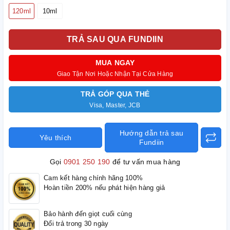
120ml
10ml
TRẢ SAU QUA FUNDIIN
MUA NGAY
Giao Tận Nơi Hoặc Nhận Tại Cửa Hàng
TRẢ GÓP QUA THẺ
Visa, Master, JCB
Hướng dẫn trả sau
Yêu thích
Fundiin
Gọi
0901 250 190
để tư vấn mua hàng
Cam kết hàng chính hãng 100%
Hoàn tiền 200% nếu phát hiện hàng giả
Bảo hành đến giọt cuối cùng
Đổi trả trong 30 ngày