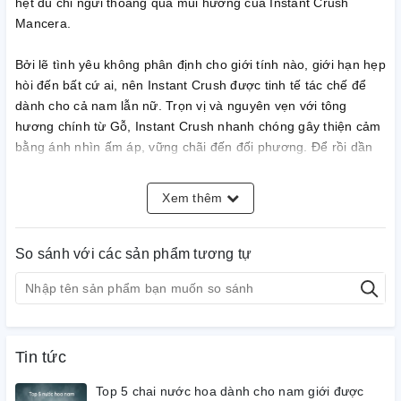
hệt dù chỉ ngửi thoáng qua mùi hương của Instant Crush
Mancera.
Bởi lẽ tình yêu không phân định cho giới tính nào, giới hạn hẹp
hòi đến bất cứ ai, nên Instant Crush được tinh tế tác chế để
dành cho cả nam lẫn nữ. Trọn vị và nguyên vẹn với tông
hương chính từ Gỗ, Instant Crush nhanh chóng gây thiện cảm
bằng ánh nhìn ấm áp, vững chãi đến đối phương. Để rồi dần
đốt cháy nó dưới tông gia vị nồng cay của Gừng và cuối cùng
kéo con tim ta lại gần hơn với sự ngọt ngào đến lặng người
Xem thêm
của Vanilla và Hổ phách quen thuộc.
Instant Crush thể hiện hoàn hảo những cung bậc cảm xúc của
So sánh với các sản phẩm tương tự
một mối tình sét đánh, đưa ta qua những trạng thái từ vồn vã
đến nôn nao, từ ngần ngại sang khắc khoải mong nhớ.
Tin tức
Top 5 chai nước hoa dành cho nam giới được