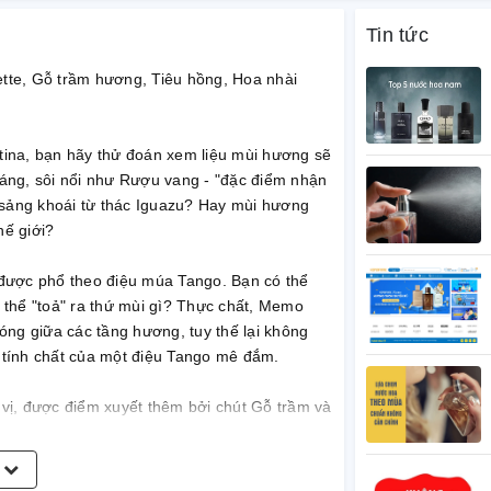
Tin tức
tte, Gỗ trầm hương, Tiêu hồng, Hoa nhài
ina, bạn hãy thử đoán xem liệu mùi hương sẽ
áng, sôi nổi như Rượu vang - "đặc điểm nhận
 sảng khoái từ thác Iguazu? Hay mùi hương
hế giới?
được phổ theo điệu múa Tango. Bạn có thể
ó thể "toả" ra thứ mùi gì? Thực chất, Memo
óng giữa các tầng hương, tuy thế lại không
tính chất của một điệu Tango mê đắm.
i vị, được điểm xuyết thêm bởi chút Gỗ trầm và
àu và "da thịt" hơn nữa. Xuyên suốt hành
gát hương đầy mê hoặc, càng về sau lại càng
m
ộc lan. Tất cả làm nên một vũ khúc mùi