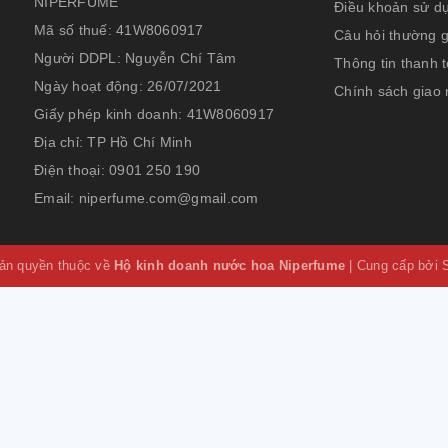
NIPERFUME
Điều khoản sử d
Mã số thuế:
41W8060917
Câu hỏi thường 
Người DDPL:
Nguyễn Chí Tâm
Thông tin thanh 
Ngày hoạt động:
26/07/2021
Chính sách giao
Giấy phép kinh doanh:
41W8060917
Địa chỉ:
TP Hồ Chí Minh
Điện thoại:
0901 250 190
Email:
niperfume.com@gmail.com
ản quyền thuộc về
Hộ kinh doanh nước hoa Niperfume
|
Cung cấp bởi