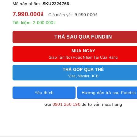
Mã sản phẩm:
SKU2224766
7.990.000₫
9.990.000₫
Giá niêm yết:
Tiết kiệm:
2.000.000₫
TRẢ SAU QUA FUNDIIN
MUA NGAY
Giao Tận Nơi Hoặc Nhận Tại Cửa Hàng
TRẢ GÓP QUA THẺ
Visa, Master, JCB
Yêu thích
Hướng dẫn trả sau Fundiin
Gọi
0901 250 190
để tư vấn mua hàng