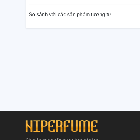
hương Memo Paris Argentina không thể rời mắt.
So sánh với các sản phẩm tương tự
Chuyên cung cấp nước hoa các loại