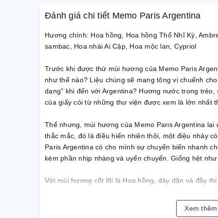
Đánh giá chi tiết Memo Paris Argentina
Hương chính: Hoa hồng, Hoa hồng Thổ Nhĩ Kỳ, Ambre
sambac, Hoa nhài Ai Cập, Hoa mộc lan, Cypriol
Trước khi được thử mùi hương của Memo Paris Argent
như thế nào? Liệu chúng sẽ mang tông vị chuếnh cho
dạng" khi đến với Argentina? Hương nước trong trẻo,
của giấy cói từ những thư viện được xem là lớn nhất t
Thế nhưng, mùi hương của Memo Paris Argentina lại 
thắc mắc, đó là điều hiển nhiên thôi, một điệu nhảy c
Paris Argentina có cho mình sự chuyển biến nhanh ch
kém phần nhịp nhàng và uyển chuyển. Giống hệt như 
Với mùi hương cốt lõi là Hoa hồng, dày dặn và đầy th
Ambrette, khiến cho bông Hồng giờ đây có phần tối m
trình mùi hương của điệu nhảy Tango ấy, Hồng vẫn n
Xem thê
có thêm nhiều sự góp mặt của hoa, như Hoa nhài và M