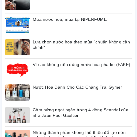
chai. Bởi vậy mà nổi bật lên đó là tên sản phẩm trên nền xanh
dương mang đậm sắc thái của biển được đặt chính giữa một
cách tỉ mỉ. Thiết kế độc đáo mang đến cảm giác sang trọng và
Mua nước hoa, mua tại NIPERFUME
quyến rũ ánh nhìn ngay từ lần đầu.
Hương đầu: hạt tiêu hồng và Mate, Quả bách xù
Lựa chọn nước hoa theo mùa “chuẩn không cần
Hương giữa: Hoa cam, Hoa hồng và Đinh hương, Trà
chỉnh”
Hương cuối: gỗ đàn hương và Labdanum., Gỗ tuyết tùng, Hổ
Vì sao không nên dùng nước hoa pha ke (FAKE)
phách, Thuốc lá
Nước Hoa Dành Cho Các Chàng Trai Gymer
Cảm hứng ngọt ngào trong 4 dòng Scandal của
nhà Jean Paul Gaultier
Những thành phần không thể thiếu để tạo nên