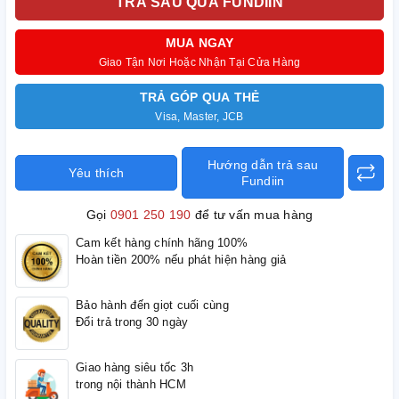
TRẢ SAU QUA FUNDIIN
MUA NGAY
Giao Tận Nơi Hoặc Nhận Tại Cửa Hàng
TRẢ GÓP QUA THẺ
Visa, Master, JCB
Hướng dẫn trả sau
Yêu thích
Fundiin
Gọi
0901 250 190
để tư vấn mua hàng
Cam kết hàng chính hãng 100%
Hoàn tiền 200% nếu phát hiện hàng giả
Bảo hành đến giọt cuối cùng
Đổi trả trong 30 ngày
Giao hàng siêu tốc 3h
trong nội thành HCM