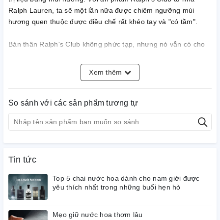
Ralph Lauren, ta sẽ một lần nữa được chiêm ngưỡng mùi
hương quen thuộc được điều chế rất khéo tay và "có tầm".
Bản thân Ralph's Club không phức tạp, nhưng nó vẫn có cho
mình một nét đẹp rất riêng. Thay vì mở đầu với Cam chanh
như thường lệ, thì Oải hương và Xô thơm được chọn, mở ra
Xem thêm
những nồng nàn, miên man, đượm mùi thảo mộc, tạo nên bầu
không khí thoải mái, ve vuốt khứu giác và khiến ta nhiều chút
cảm thấy bình yên hơn.
So sánh với các sản phẩm tương tự
Tuyết tùng và Cỏ hương bài đóng vai trò "trấn tĩnh" ta nhờ vào
hương thơm trầm ấm, dày dặn và có phần khá chững chạc
này. Ralph Lauren Ralph's Club không được tạo nên để gây ấn
tượng cho bất kỳ ai hay khiến bạn tràn đầy năng lượng, mà
Tin tức
mùi hương này được làm ra để yêu chiều khứu giác và làm an
Top 5 chai nước hoa dành cho nam giới được
lòng bất kỳ ai ngửi thấy.
yêu thích nhất trong những buổi hẹn hò
Mẹo giữ nước hoa thơm lâu