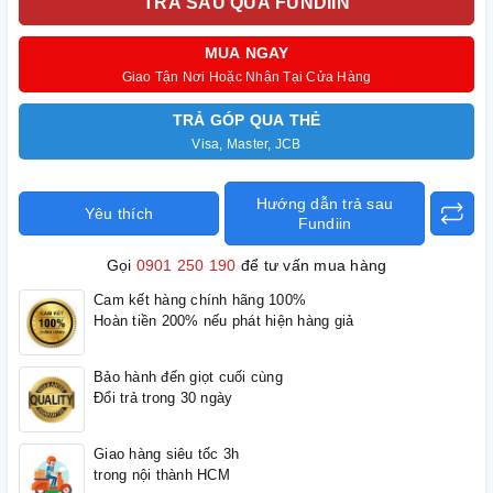
TRẢ SAU QUA FUNDIIN
MUA NGAY
Giao Tận Nơi Hoặc Nhận Tại Cửa Hàng
TRẢ GÓP QUA THẺ
Visa, Master, JCB
Hướng dẫn trả sau
Yêu thích
Fundiin
Gọi
0901 250 190
để tư vấn mua hàng
Cam kết hàng chính hãng 100%
Hoàn tiền 200% nếu phát hiện hàng giả
Bảo hành đến giọt cuối cùng
Đổi trả trong 30 ngày
Giao hàng siêu tốc 3h
trong nội thành HCM