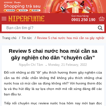
Gọi mua hàng:
0901 250 190
Trang chủ
Tin tức
Review 5 chai nước hoa mùi cần sa gây nghiện
Review 5 chai nước hoa mùi cần sa
gây nghiện cho dân “chuyên cần”
Nguyễn Chí Tâm
Monday, 21 February, 2022
Đối với những ai đã “lỡ” yêu thích hương thơm gây nghiện của
cần sa thì chắc chắn không thể không yêu thích những chai
nước hoa có mùi cần sa đúng không nhỉ? Với hương thơm độc
lạ và thu hút đây là sự lựa chọn mới mẻ rất xứng đáng để các
bạn đầu tư.
Tiếp nối chuyên mục review nước hoa hôm nay mời bạn đọc