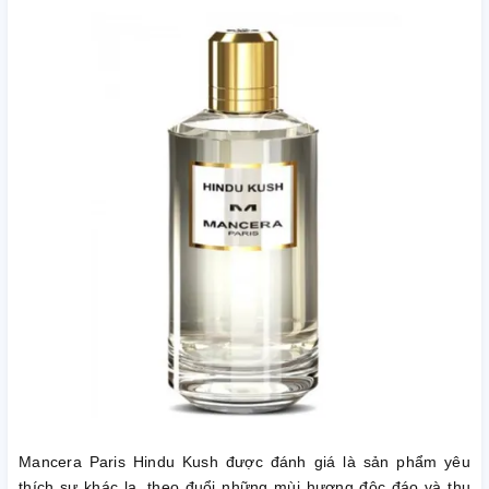
Mancera Paris Hindu Kush được đánh giá là sản phẩm yêu
thích sự khác lạ, theo đuổi những mùi hương độc đáo và thu