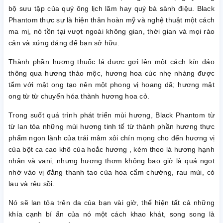
bộ sưu tập của quý ông lịch lãm hay quý bà sành điệu. Black
Phantom thực sự là hiện thân hoàn mỹ và nghệ thuật một cách
ma mị, nó tồn tại vượt ngoài không gian, thời gian và mọi rào
cản và xứng đáng để bạn sở hữu.
Thành phần hương thuốc lá được gợi lên một cách kín đáo
thông qua hương thảo mộc, hương hoa cúc nhẹ nhàng được
tẩm với mật ong tạo nên một phong vị hoang dã; hương mật
ong từ từ chuyển hóa thành hương hoa cỏ.
Trong suốt quá trình phát triển mùi hương, Black Phantom từ
từ lan tỏa những mùi hương tinh tế từ thành phần hương thực
phẩm ngon lành của trái mâm xôi chín mọng cho đến hương vị
của bột ca cao khô của hoắc hương , kèm theo là hương hạnh
nhân và vani, nhưng hương thơm không bao giờ là quá ngọt
nhờ vào vị đắng thanh tao của hoa cẩm chướng, rau mùi, cỏ
lau và rêu sồi.
Nó sẽ lan tỏa trên da của bạn vài giờ, thể hiện tất cả những
khía cạnh bí ẩn của nó một cách khao khát, song song là