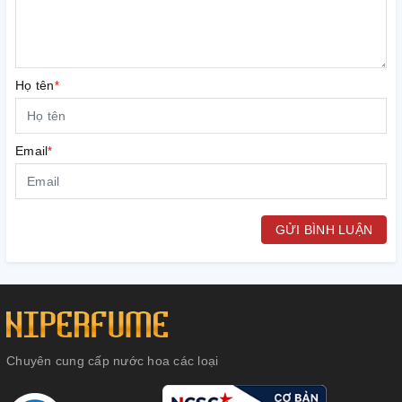
Họ tên
*
Email
*
GỬI BÌNH LUẬN
Chuyên cung cấp nước hoa các loại