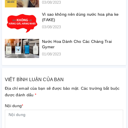
03/08/2023
Vì sao không nên dùng nước hoa pha ke
(FAKE)
03/08/2023
Nước Hoa Dành Cho Các Chàng Trai
Gymer
01/08/2023
VIẾT BÌNH LUẬN CỦA BẠN
Địa chỉ email của bạn sẽ được bảo mật. Các trường bắt buộc
được đánh dấu
*
Nội dung
*