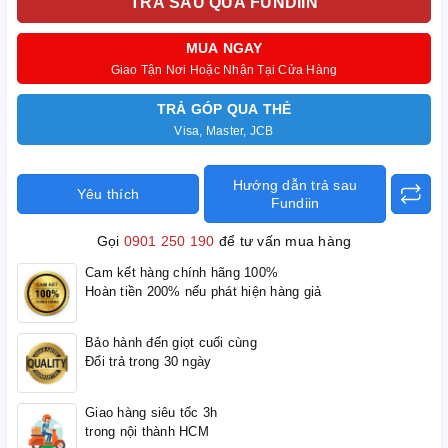
TRẢ SAU QUA FUNDIIN
MUA NGAY
Giao Tận Nơi Hoặc Nhận Tại Cửa Hàng
TRẢ GÓP QUA THẺ
Visa, Master, JCB
Hướng dẫn trả sau
Yêu thích
Fundiin
Gọi
0901 250 190
để tư vấn mua hàng
Cam kết hàng chính hãng 100%
Hoàn tiền 200% nếu phát hiện hàng giả
Bảo hành đến giọt cuối cùng
Đổi trả trong 30 ngày
Giao hàng siêu tốc 3h
trong nội thành HCM