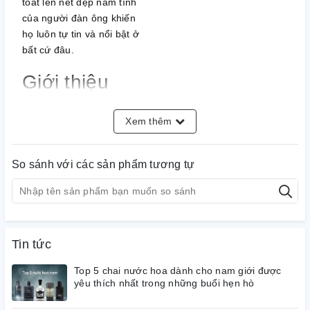
toát lên nét đẹp nam tính
của người đàn ông khiến
họ luôn tự tin và nổi bật ở
bất cứ đâu.
Giới thiệu
nước hoa
Xem thêm
Insurrection
II Dark
So sánh với các sản phẩm tương tự
Được mệnh danh là sách
đen (có người gọi sách
đỏ) vì nhìn thiết kế vỏ
hộp trông như một quyển
Tin tức
sách tao nhã. Nước hoa
nam Insurrection II Dark
Top 5 chai nước hoa dành cho nam giới được
yêu thích nhất trong những buổi hẹn hò
Reyane Tradition phù
hợp với người trên 25