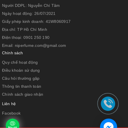
mang hơi hướng chút gỗ
Người DDPL:
Nguyễn Chí Tâm
phương đông. Tới giai
Ngày hoạt động:
26/07/2021
đoạn ổn định mùi hương
Giấy phép kinh doanh:
41W8060917
thì là lúc diễn ra sự hòa
Địa chỉ:
TP Hồ Chí Minh
quyện tuyệt vời giữa Rêu
sồi, Xạ hương, Hổ Phách
Điện thoại:
0901 250 190
và Va-ni. Nếu bạn đang
Email:
niperfume.com@gmail.com
cần tìm một mùi hương
Chính sách
nịnh mũi và lưu hương
Quy chế hoạt động
lâu thì #
Insurrection II
Dark
là một ứng viên
Điều khoản sử dụng
nặng ký.
Câu hỏi thường gặp
Thông tin thanh toán
Chính sách giao nhận
Liên hệ
Facebook