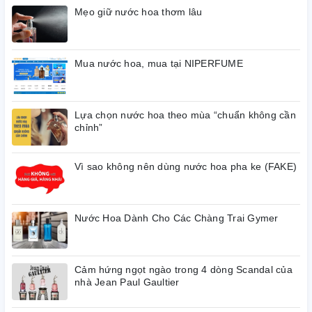
tuổi.Đây là dòng nước
Mẹo giữ nước hoa thơm lâu
hoa Reyane Tradition này
có độ lưu hương rất lâu –
trên 12 giờ. và độ tỏa
Mua nước hoa, mua tại NIPERFUME
hương thuộc dạng rất xa
– toả hương trong vòng
bán kính trên 2 mét.
Lựa chọn nước hoa theo mùa “chuẩn không cần
Insurrection II
Dark
chỉnh”
Reyane Tradition phù
hợp để sử dụng trong cả
Vì sao không nên dùng nước hoa pha ke (FAKE)
ngày lẫn đêm vào mùa
thu, đông.
Nước Hoa Dành Cho Các Chàng Trai Gymer
Mùi hương
Cảm hứng ngọt ngào trong 4 dòng Scandal của
nước hoa
nhà Jean Paul Gaultier