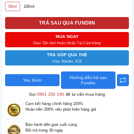
50ml
100ml
TRẢ SAU QUA FUNDIIN
MUA NGAY
Giao Tận Nơi Hoặc Nhận Tại Cửa Hàng
TRẢ GÓP QUA THẺ
Visa, Master, JCB
Hướng dẫn trả sau
Yêu thích
Fundiin
Gọi
0901 250 190
để tư vấn mua hàng
Cam kết hàng chính hãng 100%
Hoàn tiền 200% nếu phát hiện hàng giả
Bảo hành đến giọt cuối cùng
Đổi trả trong 30 ngày