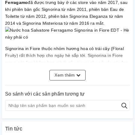
Ferragamo
đã được trưng bày ở các store
vào năm 2017, sau
khi
phiên bản gốc
Signorina từ năm 2011, phiên bản Eau de
Toilette từ năm 2012, phiên bản Signorina Eleganza từ năm
2014 và Signorina Misteriosa từ năm 2016 ra mắt.
Signorina
in
Fiore
thuộc nhóm hương hoa cỏ trái cây (Floral
Fruity) rất thích hợp cho ngày hè sắp tới.
Signorina
in
Fiore
mang nét đẹp không bao giờ là cũ với mọi phụ nữ yêu cái đẹp.
Lãng mạn, tươi mát, bay bổng và đầy chất thơ là những cung
Xem thêm
bậc cảm xúc mà nước hoa
Signorina
in
Fiore
dành cho bạn.
Yêu hay không yêu
Signorina
in
Fiore
hãy để con tim bạn lên
tiếng nhé.
So sánh với các sản phẩm tương tự
Tin tức