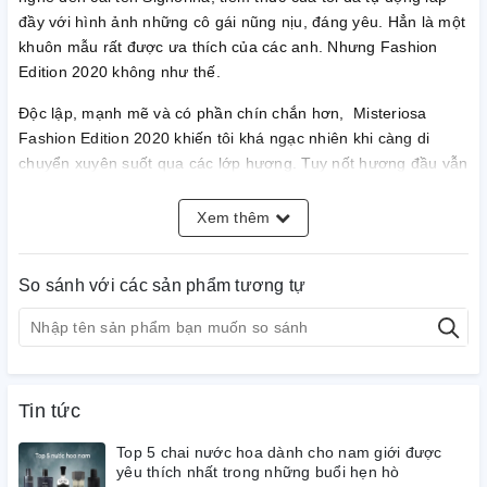
đầy với hình ảnh những cô gái nũng nịu, đáng yêu. Hẳn là một
khuôn mẫu rất được ưa thích của các anh. Nhưng Fashion
Edition 2020 không như thế.
Độc lập, mạnh mẽ và có phần chín chắn hơn, Misteriosa
Fashion Edition 2020 khiến tôi khá ngạc nhiên khi càng di
chuyển xuyên suốt qua các lớp hương. Tuy nốt hương đầu vẫn
rất an toàn với Mâm xôi, cũng dễ hiểu thôi, bạn không thể
xoèn xoẹt thay đổi tính cách của cả line được. Nhưng đừng vội
Xem thêm
bĩu môi khi bạn chưa thấy sự xuất hiện của Hoa cam cùng Hoa
nhài - tác nhân chính khiến tôi phải khẳng định đây là cô nàng
So sánh với các sản phẩm tương tự
‘khó xơi' hơn nhiều.
Chút miên man quyện cùng sự nghiêm túc đã khiến Misteriosa
Fashion Edition 2020 vẽ trong lòng tôi hình ảnh người con gái
đang lột xác để thành đàn bà. Rũ bỏ nét đáng yêu và thay vào
đấy là phong thái đĩnh đạc, tự chủ hơn cả. Có vẻ như thương
Tin tức
hiệu Salvatore Ferragamo cuối cùng cũng đã biết cách làm
Top 5 chai nước hoa dành cho nam giới được
‘con chiên ngoan đạo' như tôi hài lòng.
yêu thích nhất trong những buổi hẹn hò