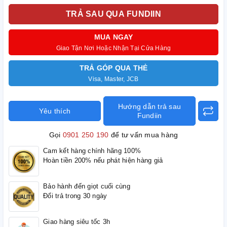
TRẢ SAU QUA FUNDIIN
MUA NGAY
Giao Tận Nơi Hoặc Nhận Tại Cửa Hàng
TRẢ GÓP QUA THẺ
Visa, Master, JCB
Hướng dẫn trả sau
Yêu thích
Fundiin
Gọi
0901 250 190
để tư vấn mua hàng
Cam kết hàng chính hãng 100%
Hoàn tiền 200% nếu phát hiện hàng giả
Bảo hành đến giọt cuối cùng
Đổi trả trong 30 ngày
Giao hàng siêu tốc 3h