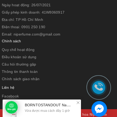
Ngày hoạt động:
26/07/2021
Giấy phép kinh doanh:
41W8060917
Địa chỉ:
TP Hồ Chí Minh
Điện thoại:
0901 250 190
Email:
niperfume.com@gmail.com
Chính sách
Quy chế hoạt động
Điều khoản sử dụng
Câu hỏi thường gặp
Thông tin thanh toán
Chính sách giao nhận
Liên hệ
Facebook
BORNTOSTANDOUT Nanatopia
Vừa được mua cách đây 1 giờ
© Bản quyền thuộc về
Hộ kinh doanh nước hoa Niperfume