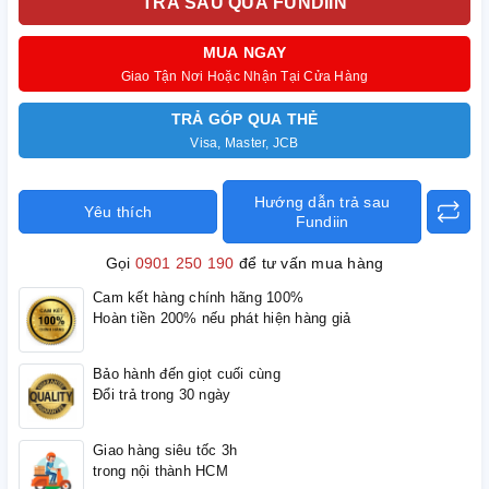
TRẢ SAU QUA FUNDIIN
MUA NGAY
Giao Tận Nơi Hoặc Nhận Tại Cửa Hàng
TRẢ GÓP QUA THẺ
Visa, Master, JCB
Hướng dẫn trả sau
Yêu thích
Fundiin
Gọi
0901 250 190
để tư vấn mua hàng
Cam kết hàng chính hãng 100%
Hoàn tiền 200% nếu phát hiện hàng giả
Bảo hành đến giọt cuối cùng
Đổi trả trong 30 ngày
Giao hàng siêu tốc 3h
trong nội thành HCM