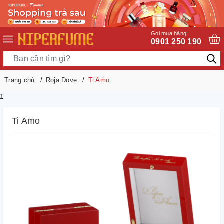
Gọi mua hàng:
0901 250 190
Trang chủ
Roja Dove
Ti Amo
1
Ti Amo