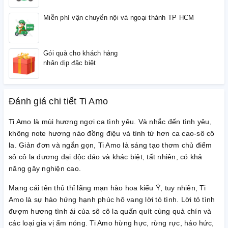
Miễn phí vận chuyển nội và ngoại thành TP HCM
Gói quà cho khách hàng
nhân dịp đặc biệt
Đánh giá chi tiết Ti Amo
Ti Amo là mùi hương ngợi ca tình yêu. Và nhắc đến tình yêu,
không note hương nào đồng điệu và tình tứ hơn ca cao-sô cô
la. Giản đơn và ngắn gọn, Ti Amo là sáng tạo thơm chủ điểm
sô cô la đương đại độc đáo và khác biệt, tất nhiên, có khả
năng gây nghiện cao.
Mang cái tên thủ thỉ lãng mạn hào hoa kiểu Ý, tuy nhiên, Ti
Amo là sự hào hứng hạnh phúc hô vang lời tỏ tình. Lời tỏ tình
đượm hương tình ái của sô cô la quấn quít cùng quả chín và
các loại gia vị ấm nóng. Ti Amo hừng hực, rừng rực, háo hức,