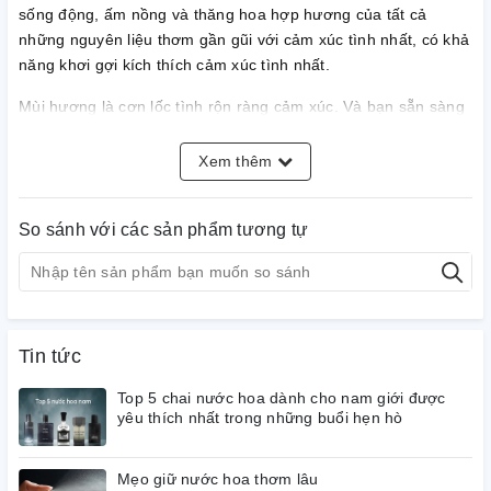
sống động, ấm nồng và thăng hoa hợp hương của tất cả
những nguyên liệu thơm gần gũi với cảm xúc tình nhất, có khả
năng khơi gợi kích thích cảm xúc tình nhất.
Mùi hương là cơn lốc tình rộn ràng cảm xúc. Và bạn sẵn sàng
hòa nhịp cùng cơn lốc thơm cuồng nhiệt Ti Amo?
Xem thêm
Notes
: Hoàng lan, dứa, hoa hồng, hoa lan chuông, hoa nhài,
hoa cam, hoa hồng, ca cao, sô cô la, diên vĩ, đậu tonka, gỗ
đàn hương, tiêu hồng, xạ hương, long diên hương.
So sánh với các sản phẩm tương tự
Tin tức
Top 5 chai nước hoa dành cho nam giới được
yêu thích nhất trong những buổi hẹn hò
Mẹo giữ nước hoa thơm lâu