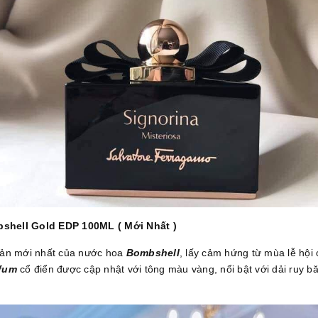
bshell Gold EDP 100ML ( Mới Nhất )
 bản mới nhất của nước hoa
Bombshell
, lấy cảm hứng từ mùa lễ hội
rfum
cổ điển được cập nhật với tông màu vàng, nổi bật với dải ruy b