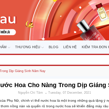
PHẨM
THƯƠNG HIỆU
BLOG
LIÊN HỆ
KIỂM TRA ĐƠN
Trong Dịp Giáng Sinh Năm Nay
Nước Hoa Cho Nàng Trong Dịp Giáng
Nguyễn Chí Tâm
Tuesday, 07 December, 2021
 của Phụ Nữ, chính vì thế nước hoa là một trong những quà tặng ý n
 thơm nồng nàn và quyến rũ trong nước hoa sẽ khiến đấng mày râu 