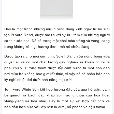
Đây là một trong những mùi hương đáng kinh ngạc từ bộ sưu
tập Private Blend, được tạo ra với sự lưu tâm của những người
sành nước hoa. Nó có trong một chai màu trắng và vàng, sang
trọng không kém gì hương thơm mà nó chứa đựng.
Được tạo ra cho mọi giới tính, Soleil Blanc vừa nóng bỏng vừa
quyến rũ và có một chất lượng gây nghiện sẽ khiến người ta
phải chú ý. Hương thơm được lấy cảm hứng từ một hòn đảo
nơi mùa hè không bao giờ kết thúc, vì vậy nó sẽ hoàn hảo cho
kỳ nghỉ nhiệt đới dưới ánh nắng mặt trời.
Tom Ford White Sun kết hợp hương đầu của quả hồ trăn, cam
bergamot và bạch đậu khấu với hương giữa của hoa huệ,
ylang-ylang và hoa nhài. Đây là một sự kết hợp bất ngờ và
hấp dẫn hơn nữa với lớp nền là dừa, hổ phách và đậu tonka.