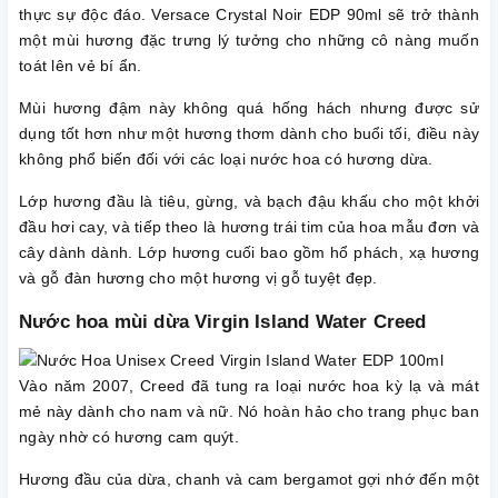
thực sự độc đáo. Versace Crystal Noir EDP 90ml sẽ trở thành
một mùi hương đặc trưng lý tưởng cho những cô nàng muốn
toát lên vẻ bí ẩn.
Mùi hương đậm này không quá hống hách nhưng được sử
dụng tốt hơn như một hương thơm dành cho buổi tối, điều này
không phổ biến đối với các loại nước hoa có hương dừa.
Lớp hương đầu là tiêu, gừng, và bạch đậu khấu cho một khởi
đầu hơi cay, và tiếp theo là hương trái tim của hoa mẫu đơn và
cây dành dành. Lớp hương cuối bao gồm hổ phách, xạ hương
và gỗ đàn hương cho một hương vị gỗ tuyệt đẹp.
Nước hoa mùi dừa Virgin Island Water Creed
Vào năm 2007, Creed đã tung ra loại nước hoa kỳ lạ và mát
mẻ này dành cho nam và nữ. Nó hoàn hảo cho trang phục ban
ngày nhờ có hương cam quýt.
Hương đầu của dừa, chanh và cam bergamot gợi nhớ đến một