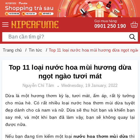
Gọi mua hàng:
0901 250 190
Trang chủ
Tin tức
Top 11 loại nước hoa mùi hương dừa ngọt ngào
Top 11 loại nước hoa mùi hương dừa
ngọt ngào tươi mát
Nguyễn Chí Tâm
Wednesday, 19 January, 2022
Dừa là một hương thơm kỳ lạ, tươi mát, ấm áp, rất lý tưởng
cho mùa hè. Có rất nhiều loại nước hoa thơm mùi dừa tuyệt
đẹp dành cho cả nam và nữ. Dừa sẽ thu hút bạn và khiến bạn
say mê, và một khi bạn đã làm vậy, bạn sẽ không quay lại
được nữa.
Nếu bạn đang tìm kiếm một loại
nước hoa thơm mùi dừa
thì