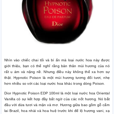
Nhìn vào chiếc chai tối và bí ẩn mà loại nước hoa này được
giới thiệu, bạn có thể nghĩ rằng bản thân mùi hương của nó
rất u ám và nặng nề. Nhưng điều này không thể xa hơn sự
thật. Hypnotic Poison là một mùi hương tương đối tươi, nhẹ
hơn nhiều so với các loại nước hoa khác trong dòng Poison.
Dior Hypnotic Poison EDP 100ml là một loại nước hoa Oriental
Vanilla có sự kết hợp đầy bất ngờ của các nốt hương. Nó bắt
đầu với dừa tươi và mận và mơ. Hương giữa bao gồm gỗ cẩm
lai Brazil, hoa nhài và hoa huệ trước khi để lộ hương vani, xạ