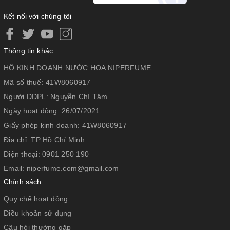
bữa ăn vì khi đó lượng chất béo trong cơ thể chính là dung
Kết nối với chúng tôi
môi thuận lợi để kích thích khả năng hấp thụ chất từ viên uống
tốt nhất.
Đối với các thực phẩm chức năng Orchard khuyên bạn nên
Thông tin khác
uống đủ 2l nước/ ngày nằm thúc đẩy cơ chế hấp thụ nhé.
HỘ KINH DOANH NƯỚC HOA NIPERFUME
Lưu ý:
Mã số thuế:
41W8060917
Người DDPL:
Nguyễn Chí Tâm
Thực phẩm này không phải là thuốc, không có tác dụng thay
Ngày hoạt động:
26/07/2021
thế thuốc chữa bệnh.
Giấy phép kinh doanh:
41W8060917
Dừng uống khi phát hiện bất thường. Không sử dụng cho
người mẫn cảm với bất cứ thành phần nào của sản phẩm.
Địa chỉ:
TP Hồ Chí Minh
Tham khảo ý kiến bác sỹ trước khi dùng nếu bạn đang dùng
Điện thoại:
0901 250 190
thuốc khác hoặc đang điều trị tại bệnh viện hoặc đang mang
Email:
niperfume.com@gmail.com
thai.
Chính sách
Để xa tầm tay trẻ em.
Quy chế hoạt động
Điều khoản sử dụng
Câu hỏi thường gặp