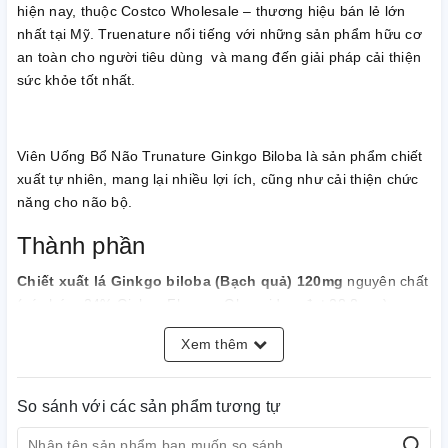
hiện nay, thuộc Costco Wholesale – thương hiệu bán lẻ lớn
nhất tại Mỹ. Truenature nổi tiếng với những sản phẩm hữu cơ
an toàn cho người tiêu dùng và mang đến giải pháp cải thiện
sức khỏe tốt nhất.
Viên Uống Bổ Não Trunature Ginkgo Biloba là sản phẩm chiết
xuất tự nhiên, mang lại nhiều lợi ích, cũng như cải thiện chức
năng cho não bộ.
Thành phần
Chiết xuất lá Ginkgo biloba (Bạch quả) 120mg
nguyên chất
(có chứa 24% Ginkgo Flavone Glycosides, đạt 28.8 mg),
Vinpocetine: 5mg : Được nghiêm cứu là có khả năng giúp lưu
Xem thêm
thông máu não, tăng cường trí nhớ, giảm triệu chứng lo
lắng…. Đặc biệt EGb 761 có trong Ginkgo biloba mang đến
hiệu quả lâm sàng trong việc điều trị chứng mất trí nhớ
So sánh với các sản phẩm tương tự
Alzheimer ở người cao tuổi.